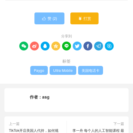
赞 (
2
)
打赏


分享到









标签
Paygo
Ultra Mobile
美国电话卡
作者：
asg
上一篇
下一篇
TikTok开店美国人代持，如何规
李一舟 每个人的人工智能课程 最