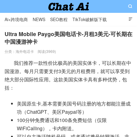

Ai+跨境电商
NEWS
SEO教程
TikTok破解版下载

软件分享
影视分享
Contact
Ultra Mobile Paygo美国电话卡-月租3美元-可长期在
中国漫游神卡
AI赋能出海: 专业外贸独立站与智能解决方案提供商
分类：
海外电话卡
阅读(3969)
我们推荐一款性价比极高的美国实体卡，可以长期在中
国漫游。每月只需要支付3美元的月租费用，就可以享受到
绝大部分国际性应用。这款美国实体卡具有多种优势，包
括：
美国原生卡,基本需要美国号码注册的地方都能注册成
功（ChatGPT、美区Paypal等）
100分钟免费通话和100条免费短信（仅限
WiFiCalling），卡内附送。
可以自主激活随机号码，或者通过携号转网激活，非