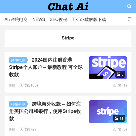

Ai+跨境电商
NEWS
SEO教程
TikTok破解版下载

软件分享
影视分享
Contact
Stripe
AI赋能出海: 专业外贸独立站与智能解决方案提供商
2024国内注册香港
跨境电商
Stripe个人账户 – 最新教程 可全球
收款
5

asg
阅读(2105)
赞 (
1
)

跨境海外收款 – 如何注
科技分享
册美国公司和银行，使用Stripe收
款
11

asg
阅读(972)
赞 (
0
)
