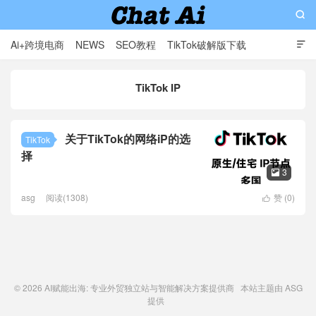

Ai+跨境电商
NEWS
SEO教程
TikTok破解版下载

软件分享
影视分享
Contact
TikTok IP
AI赋能出海: 专业外贸独立站与智能解决方案提供商
关于TikTok的网络iP的选
TikTok
择
3

asg
阅读(1308)
赞 (
0
)

© 2026
AI赋能出海: 专业外贸独立站与智能解决方案提供商
本站主题由
ASG
提供