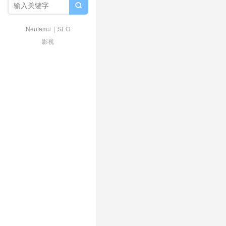

Neutemu
|
SEO
影视