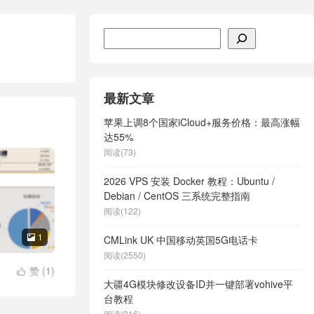
搜索
最新文章
苹果上调8个国家iCloud+服务价格：最高涨幅
达55%
阅读(73)
2026 VPS 安装 Docker 教程：Ubuntu /
Debian / CentOS 三系统完整指南
阅读(122)
1

CMLink UK 中国移动英国5G电话卡
阅读(2550)
赞 (
1
)

大疆4G模块修改设备ID并一键部署vohive平
台教程
阅读(316)