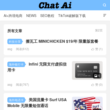

Ai+跨境电商
NEWS
SEO教程
TikTok破解版下载

软件分享
影视分享
Contact
所有文章
第2页
AI赋能出海: 专业外贸独立站与智能解决方案提供商
搬瓦工 MINICHICKEN $19/年 限量版套餐
科技分享
asg
阅读(612)
赞 (
1
)

Infini 无限支付虚拟信
海外银行卡
用卡
5

asg
阅读(767)
赞 (
0
)

美国流量卡 Surf USA
海外电话卡
Mobile 无限量短信通话