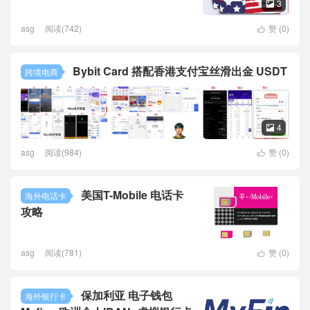
3

asg
阅读(742)
赞 (
0
)

Bybit Card 搭配香港支付宝丝滑出金 USDT
跨境电商
4

asg
阅读(984)
赞 (
0
)

美国T-Mobile 电话卡
海外电话卡
攻略
asg
阅读(781)
赞 (
0
)

保加利亚 电子钱包
海外银行卡