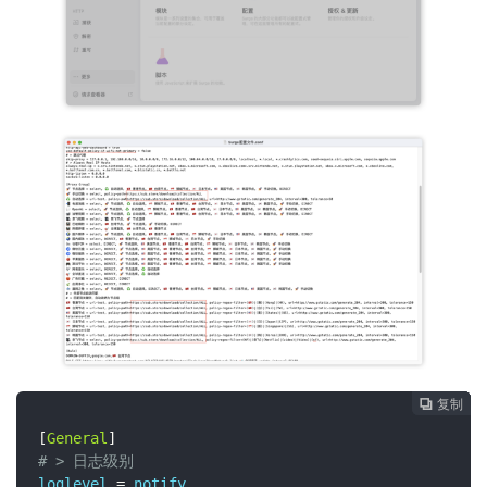
复制
复制
复制
复制




[
General
]
# > 日志级别
loglevel 
=
 notify
