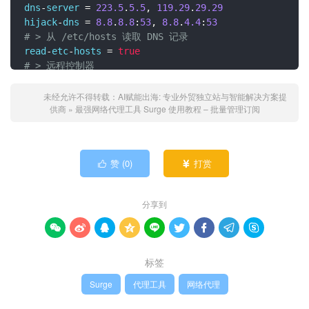
dns
-
server 
=
223.5
.
5.5
,
119.29
.
29.29
hijack
-
dns 
=
8.8
.
8.8
:
53
,
8.8
.
4.4
:
53
# > 从 /etc/hosts 读取 DNS 记录
read
-
etc
-
hosts 
=
true
# > 远程控制器
http
-
api
-
web
-
dashboard 
=
false
use
-
default
-
policy
-
if
-
wifi
-
not
-
primary 
=
false
未经允许不得转载：
AI赋能出海: 专业外贸独立站与智能解决方案提
供商
»
最强网络代理工具 Surge 使用教程 – 批量管理订阅
# > 跳过代理
skip
-
proxy 
=
127.0
.
0.1
,
192.168
.
0.0
/
16
,
10.0
.
0.0
/
8
,
172.16
.
0.0
/
12
,
100.64
.
0.0
/
10
,
17.0
.
0.0
/
8
,
 localhost
,
*.
local
,
赞 (
0
)
打赏


*.
crashlytics
.
com
,
 seed
-
sequoia
.
siri
.
apple
.
com
,
sequoia
.
apple
.
# > Always Real IP Hosts
分享到
always
-
real
-
ip 
=
*.
srv
.
nintendo
.
net
,
*.
stun
.
playstation
.
net
,
 xbox
.*.
microsoft
.
com
,









*.
xboxlive
.
com
*.
srv
.
nintendo
.
net
,
*.
stun
.
playstation
.
net
,
 xbox
.*.
microsoft
.
com
,
标签
*.
xboxlive
.
com
,
*.
battlenet
.
com
.
cn
,
*.
battlenet
.
com
,
*.
blzstatic
.
cn
,
*.
battle
.
net

Surge
代理工具
网络代理
http
-
listen 
=
0.0
.
0.0