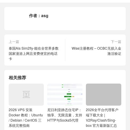
socks5
-
listen 
=
0.0
.
0.0
[
Replica
]
作者：
asg
# > 隐藏 Apple 请求
hide
-
apple
-
request 
=
false
# > 隐藏崩溃追踪器请求
hide
-
crash
-
reporter
-
request 
=
true
上一篇
下一篇
# > 隐藏 UDP 会话
泰国Ais Sim2fly-能在全世界多数
Wise注册教程 – OCBC无损入金
hide
-
udp 
=
false
国家漫游上网且资费便宜的电话
激活验证
# > 关键词过滤器
卡
keyword
-
filter
-
type 
=
false
[
Proxy
Group
]
相关推荐
🚀
节点选择
=
select
,
♻️
自动选择,
🇭🇰
香港节点,
🇨🇳
台湾节点,
🇸🇬
狮城节点,
🇯🇵
日本节点,
🇺🇲
美
国节点,
🇰🇷
韩国节点,
🚀
手动切换,
🚀
手动切换
=
select
,
 policy
-
path
=填上你
Sub
-
Store
的节点信息
2026 VPS 安装
尼日利亚静态住宅IP：
2026全平台代理客户
♻️
自动选择
=
 url
-
test
,
 policy
-
path
=填上你
Sub
-
Docker 教程：Ubuntu
独享、无限流量，支持
端下载大全 |
Store
的节点信息,
/ Debian / CentOS 三
HTTP与Socks5代理
V2Ray/Clash/Sing-
url
=
http
:
//www.gstatic.com/generate_204, 
系统完整指南
box 官方最新版汇总
interval=300, tolerance=50