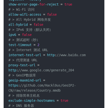
show
-
error
-
page
-
for
-
reject 
=
true
# > Wi-Fi 访问
allow
-
wifi
-
access 
=
false
# > All Hybrid 网络并发
all
-
hybrid 
=
false
# > IPv6 支持（默认关闭）
ipv6 
=
false
# > 测试超时（秒）
test
-
timeout 
=
2
# > Internet 测试 URL
internet
-
test
-
url 
=
 http
:
//www.baidu.com
# > 代理测速 URL
proxy
-
test
-
url 
=
http
:
//www.google.com/generate_204
# > GeoIP数据库
geoip
-
maxmind
-
url 
=
https
:
//github.com/Hackl0us/GeoIP2-
CN/raw/release/Country.mmdb
# > 排除简单主机名
exclude
-
simple
-
hostnames 
=
true
# > DNS 服务器