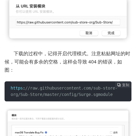
下载的过程中，记得开启代理模式。注意粘贴网址的时
候，可能会有多余的空格，这样会导致 404 的错误，如
图：
复制
复制
复制
复制
复制





https
:
//raw.githubusercontent.com/sub-store-
org/Sub-Store/master/config/Surge.sgmodule