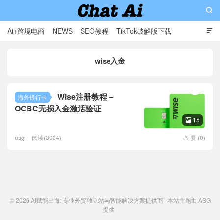

Ai+跨境电商
NEWS
SEO教程
TikTok破解版下载

软件分享
影视分享
Contact
wise入金
AI赋能出海: 专业外贸独立站与智能解决方案提供商
Wise注册教程 –
海外银行卡
OCBC无损入金激活验证
15

asg
阅读(3034)
赞 (
0
)

© 2026
AI赋能出海: 专业外贸独立站与智能解决方案提供商
本站主题由
ASG
提供