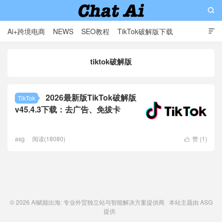

Ai+跨境电商
NEWS
SEO教程
TikTok破解版下载

软件分享
影视分享
Contact
tiktok破解版
AI赋能出海: 专业外贸独立站与智能解决方案提供商
2026最新版TikTok破解版
TikTok
v45.4.3下载：去广告、免拔卡
asg
阅读(18080)
赞 (
1
)

© 2026
AI赋能出海: 专业外贸独立站与智能解决方案提供商
本站主题由
ASG
提供