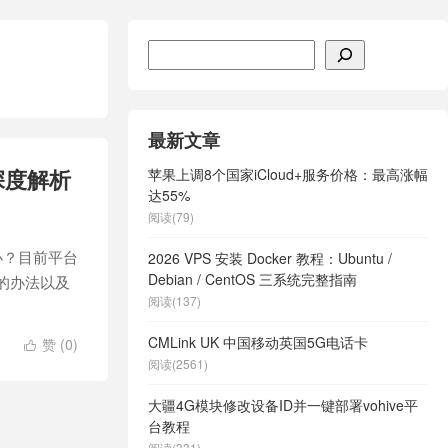
搜索
最新文章
深度解析
苹果上调8个国家iCloud+服务价格：最高涨幅
达55%
阅读(79)
办？目前平台
2026 VPS 安装 Docker 教程：Ubuntu /
Debian / CentOS 三系统完整指南
播的办法以及
阅读(137)
CMLink UK 中国移动英国5G电话卡
赞 (
0
)

阅读(2561)
大疆4G模块修改设备ID并一键部署vohive平
台教程
阅读(331)