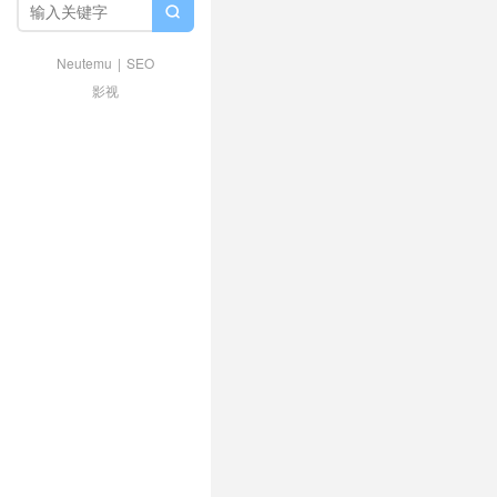

Neutemu
|
SEO
影视