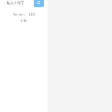

Neutemu
|
SEO
影视