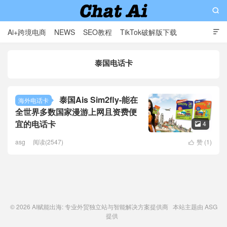

Ai+跨境电商
NEWS
SEO教程
TikTok破解版下载

软件分享
影视分享
Contact
泰国电话卡
AI赋能出海: 专业外贸独立站与智能解决方案提供商
泰国Ais Sim2fly-能在
海外电话卡
全世界多数国家漫游上网且资费便
宜的电话卡
4

asg
阅读(2547)
赞 (
1
)

© 2026
AI赋能出海: 专业外贸独立站与智能解决方案提供商
本站主题由
ASG
提供