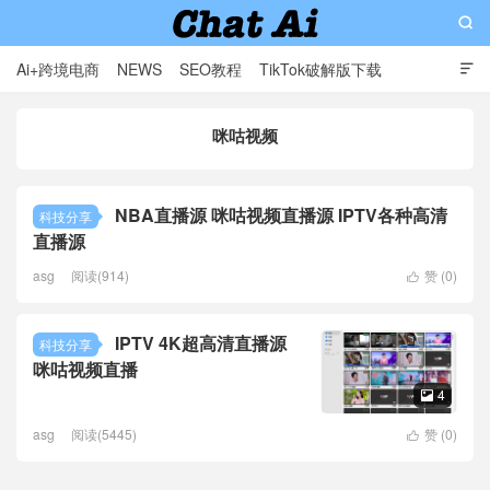

Ai+跨境电商
NEWS
SEO教程
TikTok破解版下载

软件分享
影视分享
Contact
咪咕视频
AI赋能出海: 专业外贸独立站与智能解决方案提供商
NBA直播源 咪咕视频直播源 IPTV各种高清
科技分享
直播源
asg
阅读(914)
赞 (
0
)

IPTV 4K超高清直播源
科技分享
咪咕视频直播
4

asg
阅读(5445)
赞 (
0
)
