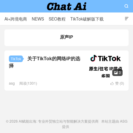

Ai+跨境电商
NEWS
SEO教程
TikTok破解版下载

软件分享
影视分享
Contact
原声IP
AI赋能出海: 专业外贸独立站与智能解决方案提供商
关于TikTok的网络iP的选
TikTok
择
3

asg
阅读(1301)
赞 (
0
)

© 2026
AI赋能出海: 专业外贸独立站与智能解决方案提供商
本站主题由
ASG
提供