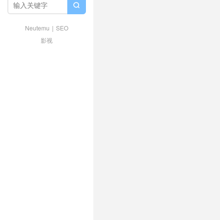

Neutemu
|
SEO
影视