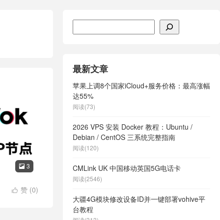
搜索
最新文章
苹果上调8个国家iCloud+服务价格：最高涨幅
达55%
阅读(73)
2026 VPS 安装 Docker 教程：Ubuntu /
Debian / CentOS 三系统完整指南
阅读(120)
3

CMLink UK 中国移动英国5G电话卡
阅读(2546)
赞 (
0
)

大疆4G模块修改设备ID并一键部署vohive平
台教程
阅读(313)